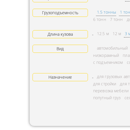
АРЕНДА ТРАКТОРА
ПРЕДОСТ
1.5 тонны
1 то
Грузоподъемность
УСЛУГИ АВТОКРАНА
ЭКСПЕДИ
6 тонн
7 тонн
д
ЗАКАЗ МАНИПУЛЯТОРА
ТЕМПЕРАТ
12.5 м
12 м
3 
Длина кузова
АВИАПЕРЕВОЗКА
ПЕРЕВОЗК
автомобильный
Вид
АВТОМОБИЛЬНЫЕ
ПЕРЕВОЗК
низкорамный
пла
ГРУЗОПЕРЕВОЗКИ
РАССЧИТА
с подъемником
с
МУЛЬТИМОДАЛЬНЫЕ
ПЕРЕВОЗК
для грузовых ав
ПЕРЕВОЗКИ
Назначение
ОХРАНА Г
для стройки
для 
АВТОПЕРЕВОЗКИ
ПЕРЕВОЗ
перевозка мебели
СБОРНОГО ГРУЗА
попутный груз
се
БАЛЛОНО
ДОСТАВКА
ПЕРЕВОЗК
НЕГАБАРИТНЫХ ГРУЗОВ
ПЕРЕВОЗК
ЖЕЛЕЗНОДОРОЖНЫЕ
ПЕРЕВОЗК