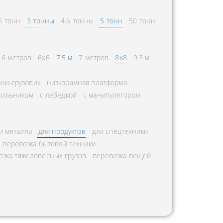
5 тонн
3 тонны
4.6 тонны
5 тонн
50 тонн
6 метров
6х6
7.5 м
7 метров
8х8
9.3 м
ни-грузовик
низкорамная платформа
дильником
с лебедкой
с манипулятором
и металла
для продуктов
для спецтехники
перевозка бытовой техники
озка тяжеловесных грузов
перевозка вещей