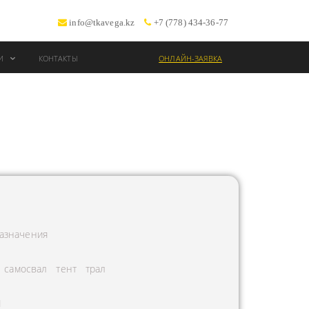
info@tkavega.kz
+7 (778) 434-36-77
ИИ
КОНТАКТЫ
ОНЛАЙН-ЗАЯВКА
ВОЗКИ
Т
азначения
самосвал
тент
трал
Л