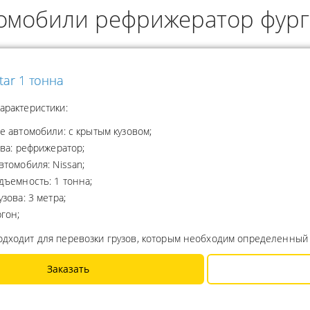
омобили рефрижератор фург
ОДУКТОВ
А ПРОПАНА
tar 1 тонна
арактеристики:
е автомобили: с крытым кузовом;
ова: рефрижератор;
втомобиля: Nissan;
дъемность: 1 тонна;
узова: 3 метра;
ргон;
одходит для перевозки грузов, которым необходим определенный
Заказать