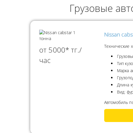
ГРУЗОПЕРЕВОЗКИ
Грузовые авт
НЕФТЕПР
ИНДИВИДУАЛЬНЫЕ
ПЕРЕВОЗК
ГРУЗОПЕРЕВОЗКИ
КОНТЕЙНЕРНЫЕ
Nissan cabs
ПЕРЕВОЗКИ
Технические х
от 5000* тг./
Грузовы
час
Тип куз
Марка а
Грузопо
Длина к
Вид: фу
Автомобиль п