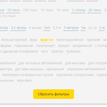
СНГ
АВЛЕНИЕ
нна
10 тонн
100 тонн
15 тонн
16 тонн
2 тонны
20 тонн
2
ГОРОДСКИЕ
ТОРА
о 3.5 тонн
АВТОГРУЗОПЕРЕВОЗКИ
УРНЫЕ ПЕРЕВОЗКИ
МЕЖДУГОРОДНЫЕ
метра
4.2 метра
4 метра
4x4
5.3 м
5 метров
5м
6.2 м
6 м
А ЩЕБНЯ
АВТОГРУЗОПЕРЕВОЗКИ
большегрузный
фура
фургон
грузоподъемный
грузовик
ми
А МУКИ
ПЕРЕВОЗКИ В БЕЛАРУСЬ
тформа
подъемный
полуприцеп
прицеп
раздвижной
с холо
ТЬ РАССТОЯНИЕ
ПЕРЕВОЗКИ В
о сдвижной платформой
тент
трактор
трубовоз
А УГЛЯ
УЗБЕКИСТАН
томобилей
для легковых автомобилей
для монтажа
для погрузк
РУЗА
трактора
доставка машины
карьерный
перевозка автомобилей
КА КИСЛОРОДНЫХ
перевозка негабаритных грузов
перевозка спецтехники
перев
льхозник
зерновоз
В
А ГАЗА
Сбросить фильтры
А ОПАСНОГО ГРУЗА
А