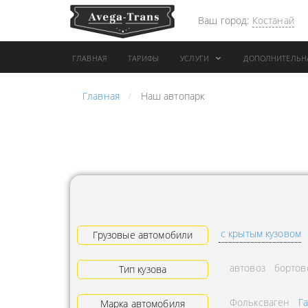
Ваш город:
Костанай
ГЛАВНАЯ
ТАРИФЫ
УСЛУГИ
ДОПОЛНИТЕЛЬН
Главная
Наш автопарк
АРЕНДА АВТОБУСА
ПЕРЕВОЗК
ГРУЗОВОЙ ТРАНСПОРТ С
"ЭКСПРЕС
КОНИКОМ
ПЕРЕВОЗК
АРЕНДА ТРОЛЛЕЙГРУЗА
АРЕНДА А
ТЕХНИКА С
АВИАПЕР
ГИДРОБОРТАМИ
ГРУЗОВ
с крытым кузовом
ГРУЗОВАЯ ТЕХНИКА
Грузовые автомобили
ЗАКАЗАТЬ
РАЗНОЙ ПОГРУЗКИ
ДОСТАВКА
автовоз
бортов
Тип кузова
ПЕРЕВОЗКА ТРУБ
АДРЕСА
Фольксваген
Г
АРЕНДА БУЛЬДОЗЕРА
Марка автомобиля
ЛОГИСТИ