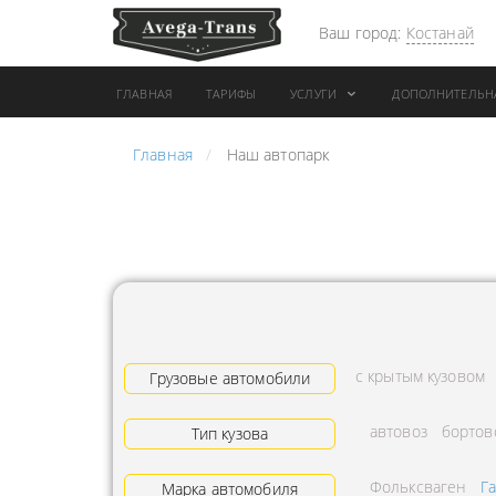
Ваш город:
Костанай
ГЛАВНАЯ
ТАРИФЫ
УСЛУГИ
ДОПОЛНИТЕЛЬН
Главная
Наш автопарк
АРЕНДА АВТОБУСА
ПЕРЕВОЗК
ГРУЗОВОЙ ТРАНСПОРТ С
"ЭКСПРЕС
КОНИКОМ
ПЕРЕВОЗК
АРЕНДА ТРОЛЛЕЙГРУЗА
АРЕНДА А
ТЕХНИКА С
АВИАПЕР
ГИДРОБОРТАМИ
ГРУЗОВ
с крытым кузовом
ГРУЗОВАЯ ТЕХНИКА
Грузовые автомобили
ЗАКАЗАТЬ
РАЗНОЙ ПОГРУЗКИ
ДОСТАВКА
автовоз
бортов
Тип кузова
ПЕРЕВОЗКА ТРУБ
АДРЕСА
Фольксваген
Г
АРЕНДА БУЛЬДОЗЕРА
Марка автомобиля
ЛОГИСТИ