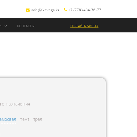
info@tkavega.kz
+7 (778) 434-36-77
ИИ
КОНТАКТЫ
ОНЛАЙН-ЗАЯВКА
ВОЗКИ
Т
го назначения
амосвал
тент
трал
Л