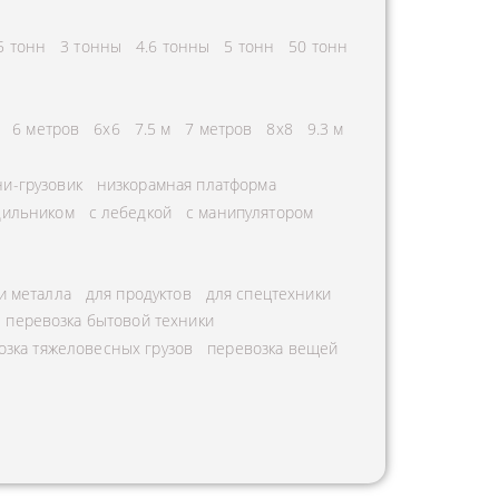
5 тонн
3 тонны
4.6 тонны
5 тонн
50 тонн
6 метров
6х6
7.5 м
7 метров
8х8
9.3 м
и-грузовик
низкорамная платформа
дильником
с лебедкой
с манипулятором
и металла
для продуктов
для спецтехники
перевозка бытовой техники
озка тяжеловесных грузов
перевозка вещей