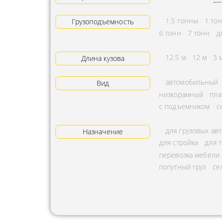
АРЕНДА ТРАКТОРА
ПРЕДОСТ
1.5 тонны
1 то
Грузоподъемность
УСЛУГИ АВТОКРАНА
ЭКСПЕДИ
6 тонн
7 тонн
д
ЗАКАЗ МАНИПУЛЯТОРА
ТЕМПЕРАТ
12.5 м
12 м
3 
Длина кузова
АВИАПЕРЕВОЗКА
ПЕРЕВОЗК
автомобильный
Вид
АВТОМОБИЛЬНЫЕ
ПЕРЕВОЗК
низкорамный
пла
ГРУЗОПЕРЕВОЗКИ
РАССЧИТА
с подъемником
с
МУЛЬТИМОДАЛЬНЫЕ
ПЕРЕВОЗК
для грузовых ав
ПЕРЕВОЗКИ
Назначение
ОХРАНА Г
для стройки
для 
АВТОПЕРЕВОЗКИ
ПЕРЕВОЗ
перевозка мебели
СБОРНОГО ГРУЗА
попутный груз
се
БАЛЛОНО
ДОСТАВКА
ПЕРЕВОЗК
НЕГАБАРИТНЫХ ГРУЗОВ
ПЕРЕВОЗК
ЖЕЛЕЗНОДОРОЖНЫЕ
ПЕРЕВОЗК