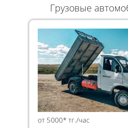
ГРУЗОПЕРЕВОЗКИ
Грузовые автомоб
НЕФТЕПР
ИНДИВИДУАЛЬНЫЕ
ПЕРЕВОЗК
ГРУЗОПЕРЕВОЗКИ
КОНТЕЙНЕРНЫЕ
ПЕРЕВОЗКИ
от 5000* тг./час