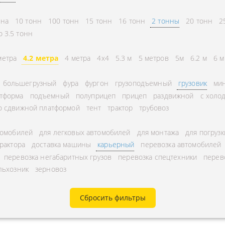
СНГ
АВЛЕНИЕ
нна
10 тонн
100 тонн
15 тонн
16 тонн
2 тонны
20 тонн
2
ГОРОДСКИЕ
ТОРА
о 3.5 тонн
АВТОГРУЗОПЕРЕВОЗКИ
УРНЫЕ ПЕРЕВОЗКИ
МЕЖДУГОРОДНЫЕ
метра
4.2 метра
4 метра
4x4
5.3 м
5 метров
5м
6.2 м
6 м
А ЩЕБНЯ
АВТОГРУЗОПЕРЕВОЗКИ
большегрузный
фура
фургон
грузоподъемный
грузовик
мин
А МУКИ
ПЕРЕВОЗКИ В БЕЛАРУСЬ
тформа
подъемный
полуприцеп
прицеп
раздвижной
с холо
ТЬ РАССТОЯНИЕ
ПЕРЕВОЗКИ В
о сдвижной платформой
тент
трактор
трубовоз
А УГЛЯ
УЗБЕКИСТАН
томобилей
для легковых автомобилей
для монтажа
для погрузк
РУЗА
трактора
доставка машины
карьерный
перевозка автомобилей
КА КИСЛОРОДНЫХ
перевозка негабаритных грузов
перевозка спецтехники
перев
льхозник
зерновоз
В
А ГАЗА
Сбросить фильтры
А ОПАСНОГО ГРУЗА
А