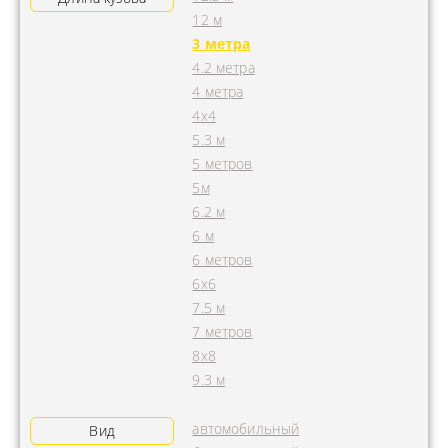
12 м
3 метра
4.2 метра
4 метра
4x4
5.3 м
5 метров
5м
6.2 м
6 м
6 метров
6х6
7.5 м
7 метров
8х8
9.3 м
автомобильный
Вид