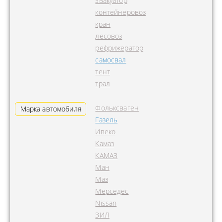
эвакуатор
контейнеровоз
кран
лесовоз
рефрижератор
самосвал
тент
трал
Фольксваген
Марка автомобиля
Газель
Ивеко
Камаз
КАМАЗ
Ман
Маз
Мерседес
Nissan
ЗИЛ