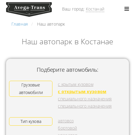
Ваш город:
Костанай
Главная
Наш автопарк
Наш автопарк в Костанае
Подберите автомобиль:
с крытым кузовом
Грузовые
с открытым кузовом
автомобили
специального назначения
специального назначения
автовоз
Тип кузова
бортовой