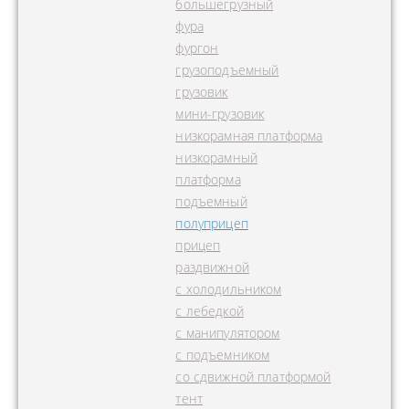
большегрузный
фура
фургон
грузоподъемный
грузовик
мини-грузовик
низкорамная платформа
низкорамный
платформа
подъемный
полуприцеп
прицеп
раздвижной
с холодильником
с лебедкой
с манипулятором
с подъемником
со сдвижной платформой
тент