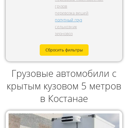
грузов
перевозка вещей
попутный груз
сельхозник
зерновоз
Сбросить фильтры
Грузовые автомобили с
крытым кузовом 5 метров
в Костанае