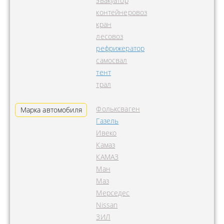
эвакуатор
контейнеровоз
кран
лесовоз
рефрижератор
самосвал
тент
трал
Фольксваген
Марка автомобиля
Газель
Ивеко
Камаз
КАМАЗ
Ман
Маз
Мерседес
Nissan
ЗИЛ