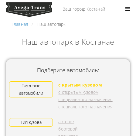
Ваш город:
Костанай
Главная
Наш автопарк
Наш автопарк в Костанае
Подберите автомобиль:
с крытым кузовом
Грузовые
с открытым кузовом
автомобили
специального назначения
специального назначения
автовоз
Тип кузова
бортовой