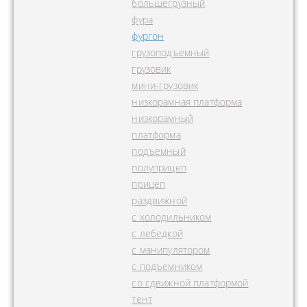
большегрузный
фура
фургон
грузоподъемный
грузовик
мини-грузовик
низкорамная платформа
низкорамный
платформа
подъемный
полуприцеп
прицеп
раздвижной
с холодильником
с лебедкой
с манипулятором
с подъемником
со сдвижной платформой
тент