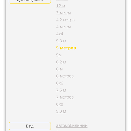
12 м
3 метра
4.2 метра
4 метра
4x4
5.3 м
5 метров
5м
6.2 м
6 м
6 метров
6х6
7.5 м
7 метров
8х8
9.3 м
автомобильный
Вид