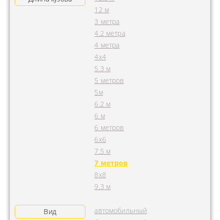
12 м
3 метра
4.2 метра
4 метра
4x4
5.3 м
5 метров
5м
6.2 м
6 м
6 метров
6х6
7.5 м
7 метров
8х8
9.3 м
автомобильный
Вид