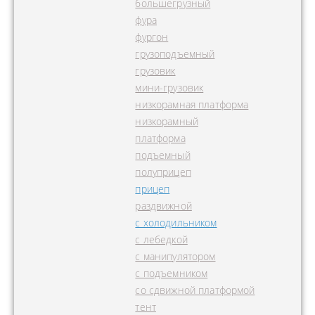
большегрузный
фура
фургон
грузоподъемный
грузовик
мини-грузовик
низкорамная платформа
низкорамный
платформа
подъемный
полуприцеп
прицеп
раздвижной
с холодильником
с лебедкой
с манипулятором
с подъемником
со сдвижной платформой
тент