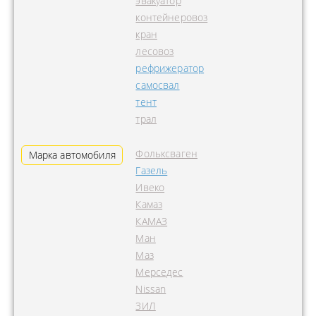
эвакуатор
контейнеровоз
кран
лесовоз
рефрижератор
самосвал
тент
трал
Фольксваген
Марка автомобиля
Газель
Ивеко
Камаз
КАМАЗ
Ман
Маз
Мерседес
Nissan
ЗИЛ