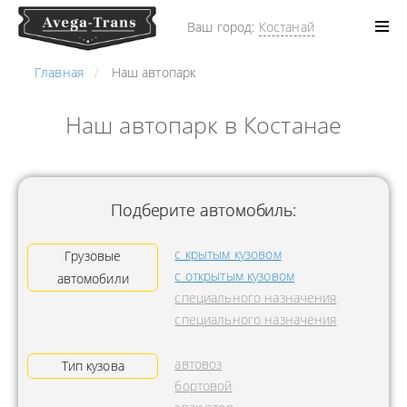
Ваш город:
Костанай
Главная
Наш автопарк
Наш автопарк в Костанае
Подберите автомобиль:
с крытым кузовом
Грузовые
с открытым кузовом
автомобили
специального назначения
специального назначения
автовоз
Тип кузова
бортовой